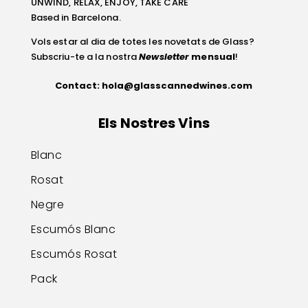
UNWIND, RELAX, ENJOY, TAKE CARE
Based in Barcelona.
Vols estar al dia de totes les novetats de Glass?
Subscriu-te a la nostra
Newsletter
mensual
!
Contact:
hola@glasscannedwines.com
Els Nostres Vins
Blanc
Rosat
Negre
Escumós Blanc
Escumós Rosat
Pack