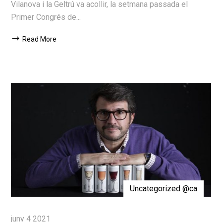
Vilanova i la Geltrú va acollir, la setmana passada el
Primer Congrés de...
Read More
Uncategorized @ca
juny 4 2021