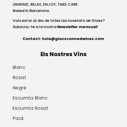
UNWIND, RELAX, ENJOY, TAKE CARE
Based in Barcelona.
Vols estar al dia de totes les novetats de Glass?
Subscriu-te a la nostra
Newsletter
mensual
!
Contact:
hola@glasscannedwines.com
Els Nostres Vins
Blanc
Rosat
Negre
Escumós Blanc
Escumós Rosat
Pack