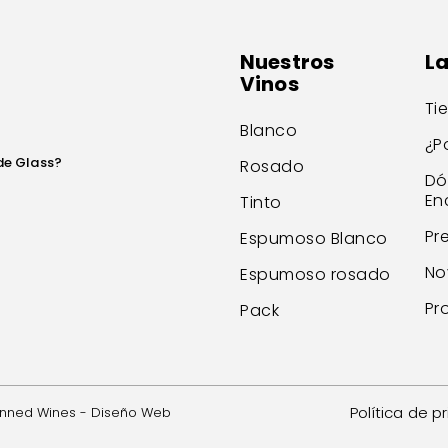
Nuestros
L
Vinos
Ti
Blanco
¿P
de Glass?
Rosado
Dó
En
Tinto
Pr
Espumoso Blanco
No
Espumoso rosado
Pr
Pack
Política de p
anned Wines -
Diseño Web