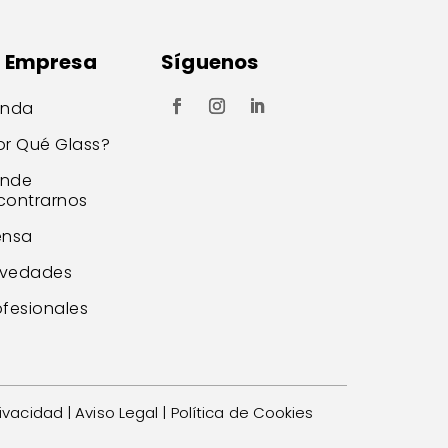
a Empresa
Síguenos
enda
or Qué Glass?
nde
contrarnos
ensa
vedades
ofesionales
rivacidad
|
Aviso Legal
|
Política de Cookies