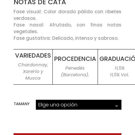
NOTAS DE CATA
Fase visual: Color dorado pálido con ribetes
verdosos.
Fase nasal: Afrutado, con finas notas
vegetales.
Fase gustativa: Delicado, intenso y sabroso.
VARIEDADES
PROCEDENCIA
GRADUACI
Chardonnay,
Penedès
11,5%
Xarel·lo y
(Barcelona).
11,5% Vol.
Musca
TAMANY